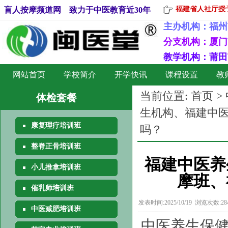
福建省人社厅授予
盲人按摩频道网 致力于中医教育近30年
主办机构：
福州
分支机构：厦门
教学机构：莆田
网站首页
学校简介
开学快讯
课程设置
教
当前位置:
首页
>
体检套餐
生机构、福建中
康复理疗培训班
吗？
整脊正骨培训班
福建中医养
小儿推拿培训班
摩班、
催乳师培训班
发表时间:2025/10/19 浏览次数:2
中医减肥培训班
中医养生保健