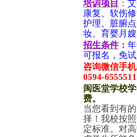
培训项目
：
艾
康复、软伤修
护理、脏腑点
妆、育婴月嫂
招生条件
：
年
可报名，免试
咨询微信手机：
0594-6555511
闽医堂学校学
费
。
当您看到有的
择！
我
校按照
定标准
。对高