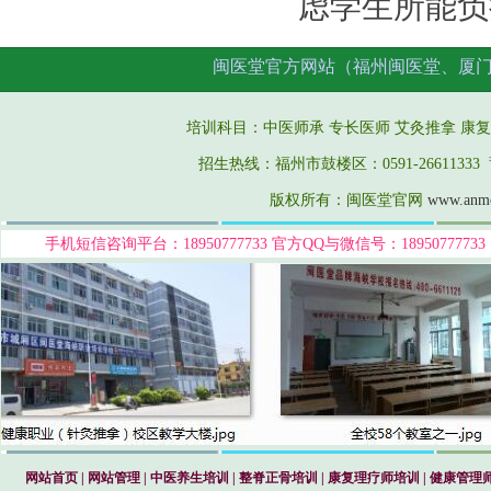
虑学生所能负
闽医堂官方网站（福州闽医堂、厦
培训科目：中医师承 专长医师
艾灸推拿
康复
招生热线：福州市鼓楼区：0591-26611333 莆
版权所有：闽医堂官网
www.anm
手机短信咨询平台：18950777733
官方QQ与微信号：189507777
网站首页
|
网站管理
|
中医养生培训
|
整脊正骨培训
|
康复理疗师培训
|
健康管理