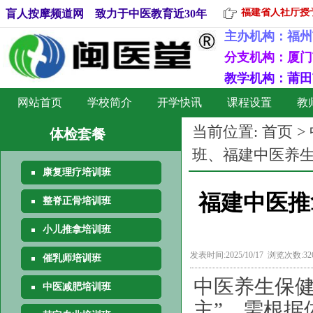
福建省人社厅授予
盲人按摩频道网 致力于中医教育近30年
主办机构：
福州
分支机构：厦门
教学机构：莆田
网站首页
学校简介
开学快讯
课程设置
教
当前位置:
首页
>
体检套餐
班、福建中医养
康复理疗培训班
福建中医推
整脊正骨培训班
小儿推拿培训班
发表时间:2025/10/17 浏览次数:3
催乳师培训班
中医养生保健
中医减肥培训班
主”，需根据