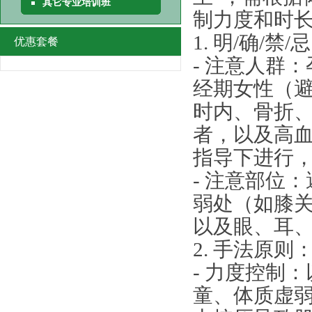
其它专业培训班
制力度和时
1. 明/确/禁
优惠套餐
- 注意人群
经期女性（避
时内、骨折
者，以及高
指导下进行
- 注意部位
弱处（如膝
以及眼、耳
2. 手法原则
- 力度控制
童、体质虚