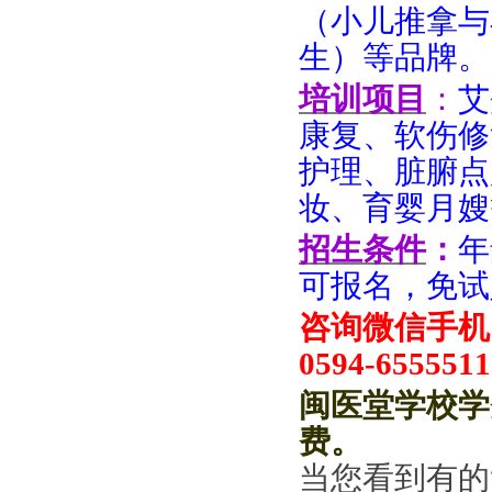
（小儿推拿与
生）等品牌。
培训项目
：
艾
康复、软伤修
护理、脏腑点
妆、育婴月嫂
招生条件
：
年
可报名，免试
咨询微信手机：
0594-6555511
闽医堂学校学
费
。
当您看到有的