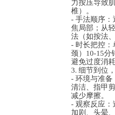
力按压导致
椎）。
- 手法顺序
焦局部；从
法（如按法
- 时长把控
颈）10-15
避免过度消
3. 细节到
- 环境与准
清洁、指甲
减少摩擦。
- 观察反应
加剧、头晕