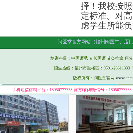
择！
我
校按照
定标准
。对高
虑学生所能负
闽医堂官方网站（福州闽医堂、厦
培训科目：中医师承 专长医师
艾灸推拿
康复
招生热线：福州市鼓楼区：0591-26611333 莆
版权所有：闽医堂官网
www.anm
手机短信咨询平台：18950777733
官方QQ与微信号：189507777