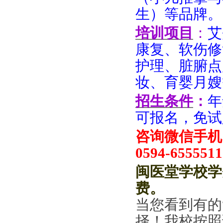
生）等品牌。
培训项目
：
艾
康复、软伤修
护理、脏腑点
妆、育婴月嫂
招生条件
：
年
可报名，免试
咨询微信手机：
0594-6555511
闽医堂学校学
费
。
当您看到有的
择！
我
校按照