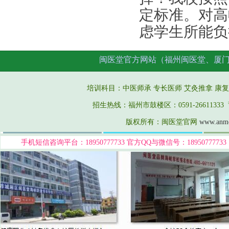
定标准
。对高
虑学生所能负
闽医堂官方网站（福州闽医堂、厦
培训科目：中医师承 专长医师
艾灸推拿
康复
招生热线：福州市鼓楼区：0591-26611333 莆
版权所有：闽医堂官网
www.anm
手机短信咨询平台：18950777733
官方QQ与微信号：189507777