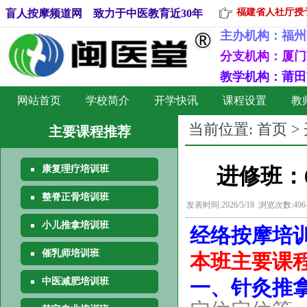
福建省人社厅授予
盲人按摩频道网 致力于中医教育近30年
主办机构：
福州
分支机构：厦门
教学机构：莆田
网站首页
学校简介
开学快讯
课程设置
教
当前位置:
首页
>
主要课程推荐
康复理疗培训班
进修班：
整脊正骨培训班
发表时间:2026/5/18 浏览次数:49
小儿推拿培训班
经络按摩培
催乳师培训班
本班主要课
中医减肥培训班
一、针灸推